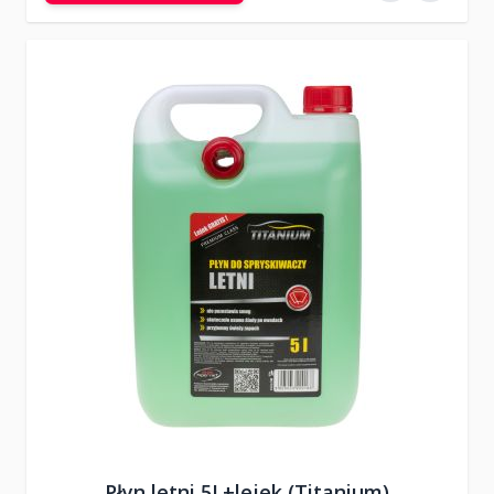
Płyn letni 5L+lejek (Titanium)