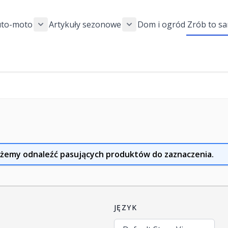
uto-moto
Artykuły sezonowe
Dom i ogród
Zrób to s
 submenu for Sport i rekreacja category
Show submenu for Auto-moto category
Show submenu for Artyku
or Blog category
żemy odnaleźć pasujących produktów do zaznaczenia.
JĘZYK