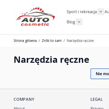
Przejdź do treści
Sport i rekreacja
A
Show
Blog
Show submenu f
Strona główna
/
Zrób to sam
/
Narzędzia ręczne
Narzędzia ręczne
Nie mo
COMPANY
LEGAL
About
Privacy