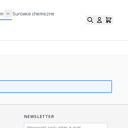
am
Surowce chemiczne
ły sezonowe category
Show submenu for Zrób to sam category
NEWSLETTER
Adres e-mail