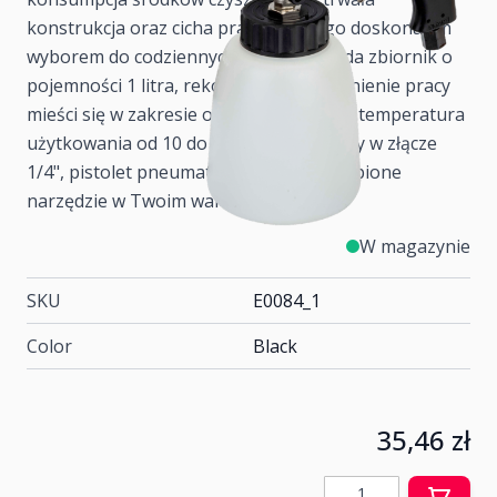
konstrukcja oraz cicha praca czynią go doskonałym
wyborem do codziennych zadań. Posiada zbiornik o
pojemności 1 litra, rekomendowane ciśnienie pracy
mieści się w zakresie od 5 do 8 barów, a temperatura
użytkowania od 10 do 50°C. Wyposażony w złącze
1/4", pistolet pneumatyczny to niezastąpione
narzędzie w Twoim warsztacie.
W magazynie
SKU
E0084_1
Color
Black
35,46 zł
Ilość