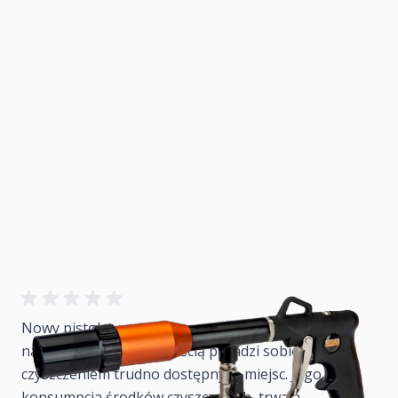
Nowy pistolet pneumatyczny to niezawodne
narzędzie, które z łatwością poradzi sobie z
czyszczeniem trudno dostępnych miejsc. Jego niska
konsumpcja środków czyszczących, trwała